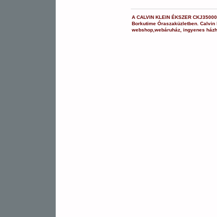
A
CALVIN KLEIN ÉKSZER
CKJ35000
Borkutime Óraszaküzletben.
Calvin
webshop
,
webáruház
,
ingyenes házh