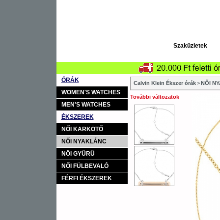
Szaküzletek
ÓRÁK
Calvin Klein Ékszer órák
>
NŐI N
WOMEN'S WATCHES
További változatok
MEN'S WATCHES
ÉKSZEREK
NŐI KARKÖTŐ
NŐI NYAKLÁNC
NŐI GYŰRŰ
NŐI FÜLBEVALÓ
FÉRFI ÉKSZEREK