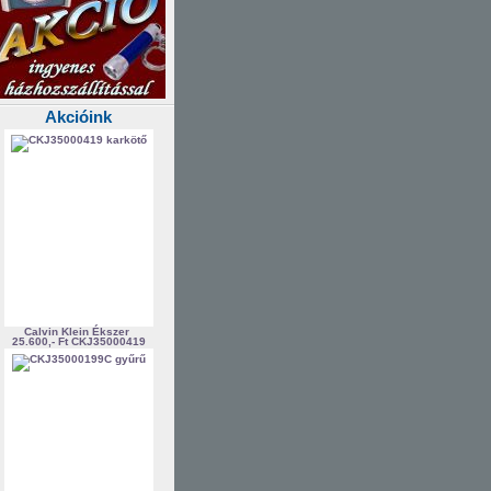
Akcióink
Calvin Klein Ékszer
25.600,- Ft
CKJ35000419