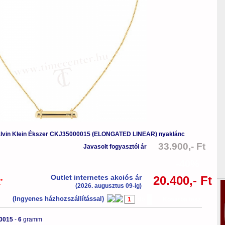
lvin Klein Ékszer CKJ35000015 (ELONGATED LINEAR) nyaklánc
33.900,- Ft
Javasolt fogyasztói ár
-40%
Outlet internetes akciós ár
20.400,- Ft
*
a
(2026. augusztus 09-ig)
(Ingyenes házhozszállítással)
db
Kosárba tesz
0015
-
6
gramm