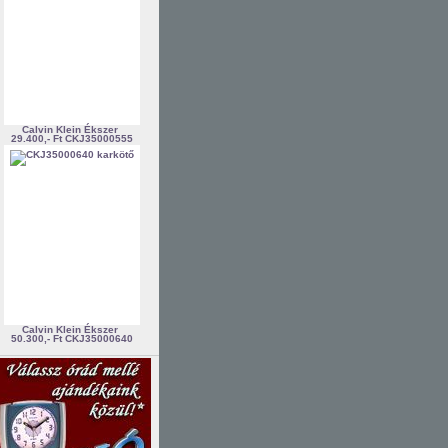
Calvin Klein Ékszer
29.400,- Ft
CKJ35000555
Calvin Klein Ékszer
50.300,- Ft
CKJ35000640