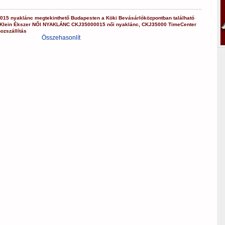
015
nyaklánc
megtekinthető Budapesten a
Köki Bevásárlóközpontban
található
 Klein Ékszer
NŐI NYAKLÁNC
CKJ35000015
női nyaklánc
,
CKJ35000
TimeCenter
ozszállítás
Összehasonlít