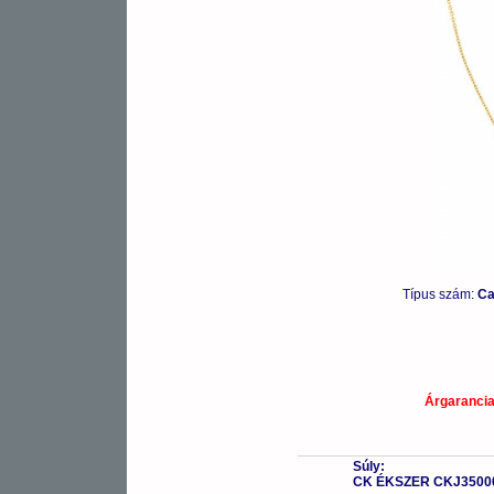
Típus szám:
Ca
Árgaranci
Súly:
CK ÉKSZER CKJ3500