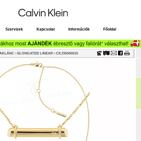
Timecenter
Szervizek
Kapcsolat
Információk
Főoldal
YAKLÁNC
>
ELONGATED LINEAR
>
CKJ35000015