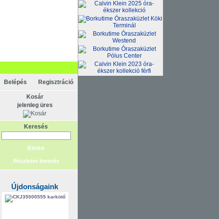
Belépés
Regisztráció
Kosár
jelenleg üres
Keresés
Részletes keresés
Újdonságaink