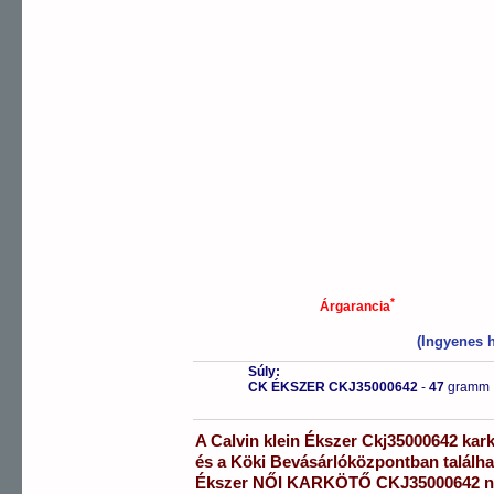
*
Árgarancia
(Ingyenes h
Súly:
CK ÉKSZER CKJ35000642
-
47
gramm
A
Calvin klein Ékszer
Ckj35000642
kar
és a
Köki Bevásárlóközpontban
találh
Ékszer
NŐI KARKÖTŐ
CKJ35000642
n