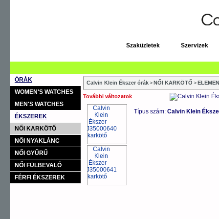
Szaküzletek
Szervizek
ÓRÁK
Calvin Klein Ékszer órák
>
NŐI KARKÖTŐ
>
ELEMEN
WOMEN'S WATCHES
További változatok
MEN'S WATCHES
Típus szám:
Calvin Klein Éks
ÉKSZEREK
NŐI KARKÖTŐ
NŐI NYAKLÁNC
NŐI GYŰRŰ
NŐI FÜLBEVALÓ
FÉRFI ÉKSZEREK