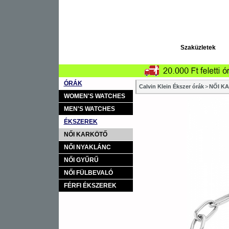
Szaküzletek
ÓRÁK
Calvin Klein Ékszer órák
>
NŐI K
WOMEN'S WATCHES
MEN'S WATCHES
ÉKSZEREK
NŐI KARKÖTŐ
NŐI NYAKLÁNC
NŐI GYŰRŰ
NŐI FÜLBEVALÓ
FÉRFI ÉKSZEREK