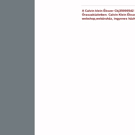
A
Calvin klein Ékszer
Ckj35000542
Óraszaküzletben.
Calvin Klein Éksz
webshop
,
webáruház
,
ingyenes házh