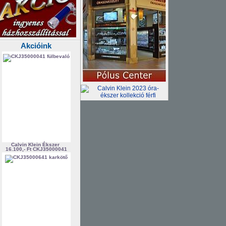
Akcióink
Calvin Klein Ékszer
16.100,- Ft
CKJ35000041