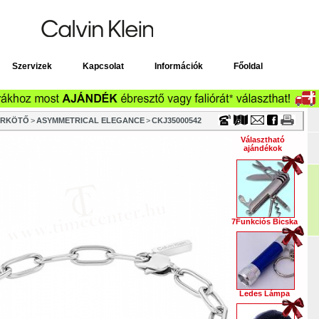
Timecenter
Szervizek
Kapcsolat
Információk
Főoldal
ARKÖTŐ
>
ASYMMETRICAL ELEGANCE
>
CKJ35000542
Választható
ajándékok
7Funkciós Bicska
Ledes Lámpa