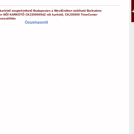
karkötő
megtekinthető Budapesten a
WestEndben
található Borkutime
er
NŐI KARKÖTŐ
CKJ35000542
női karkötő
,
CKJ35000
TimeCenter
ozszállítás
Összehasonlít