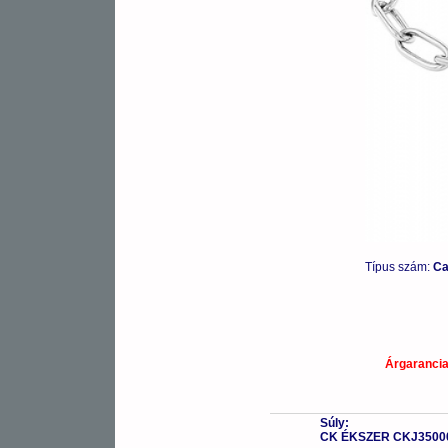
Típus szám:
Ca
Árgaranci
Súly:
CK ÉKSZER CKJ3500