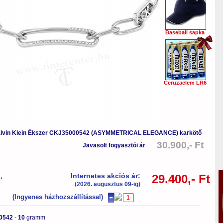
Baseball sapka
Ceruzaelem LR6
lvin Klein Ékszer CKJ35000542 (ASYMMETRICAL ELEGANCE) karkötő
30.900,- Ft
Javasolt fogyasztói ár
-5%
Internetes akciós ár:
29.400,- Ft
*
a
(2026. augusztus 09-ig)
(Ingyenes házhozszállítással)
db
Kosárba tesz
0542
-
10
gramm