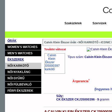
Szaküzletek
Szervizek
ÓRÁK
Calvin Klein Ékszer órák
>
NŐI KARKÖTŐ
>
ICONIC
WOMEN'S WATCHES
További változat
MEN'S WATCHES
Típus szám:
Calvin Klein Éksz
ÉKSZEREK
NŐI KARKÖTŐ
NŐI NYAKLÁNC
NŐI GYŰRŰ
*
Árgarancia
NŐI FÜLBEVALÓ
(Ingyenes h
FÉRFI ÉKSZEREK
Súly:
CK ÉKSZER CKJ35000396
-
9
gramm
A
CALVIN KLEIN ÉKSZER
CKJ350003