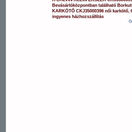
Bevásárlóközpontban
található Borku
KARKÖTŐ
CKJ35000396
női karkötő
,
ingyenes házhozszállítás
Ö