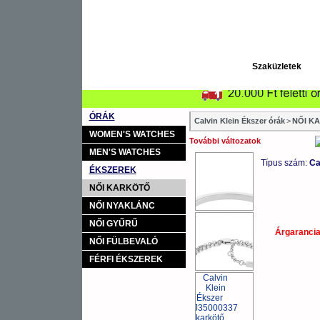
Szaküzletek
ÓRÁK
Calvin Klein Ékszer órák
>
NŐI K
WOMEN'S WATCHES
További változatok
MEN'S WATCHES
Típus szám:
Ca
ÉKSZEREK
NŐI KARKÖTŐ
NŐI NYAKLÁNC
NŐI GYŰRŰ
Árgaranci
NŐI FÜLBEVALÓ
FÉRFI ÉKSZEREK