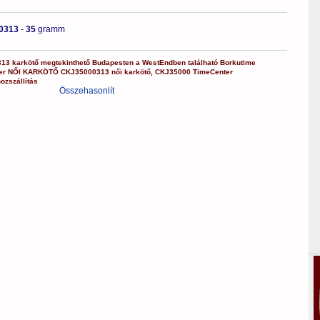
0313
-
35
gramm
313
karkötő
megtekinthető Budapesten a
WestEndben
található Borkutime
er
NŐI KARKÖTŐ
CKJ35000313
női karkötő
,
CKJ35000
TimeCenter
ozszállítás
Összehasonlít