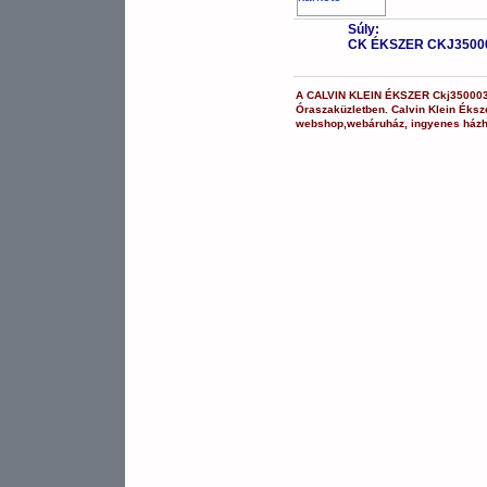
Súly:
CK ÉKSZER CKJ3500
A
CALVIN KLEIN ÉKSZER
Ckj35000
Óraszaküzletben.
Calvin Klein Éksz
webshop
,
webáruház
,
ingyenes házh