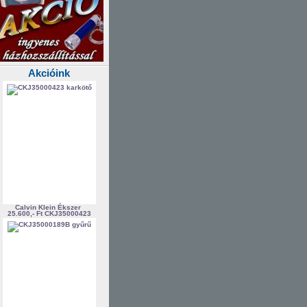
Akcióink
Calvin Klein Ékszer
25.600,- Ft
CKJ35000423