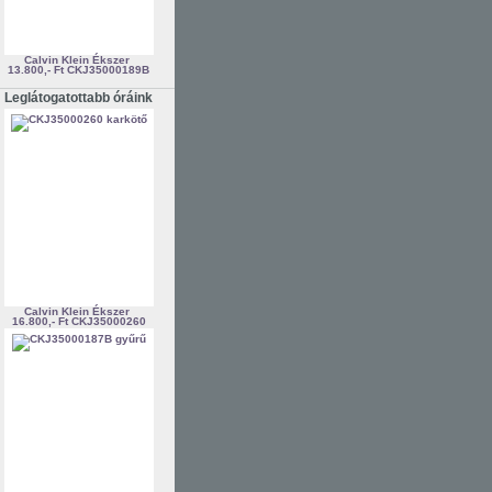
Calvin Klein Ékszer
13.800,- Ft
CKJ35000189B
Leglátogatottabb óráink
Calvin Klein Ékszer
16.800,- Ft
CKJ35000260