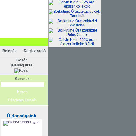
Belépés
Regisztráció
Kosár
jelenleg üres
Keresés
Részletes keresés
Újdonságaink