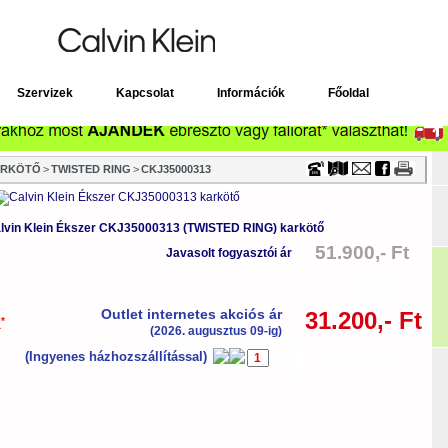
Timecenter
Szervizek
Kapcsolat
Információk
Főoldal
ARKÖTŐ
>
TWISTED RING
>
CKJ35000313
lvin Klein Ékszer CKJ35000313 (TWISTED RING) karkötő
51.900,- Ft
Javasolt fogyasztói ár
-40%
Outlet internetes akciós ár
31.200,- Ft
*
a
(2026. augusztus 09-ig)
(Ingyenes házhozszállítással)
db
Kosárba tesz