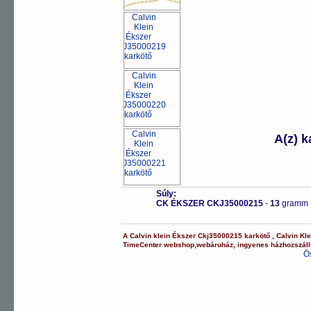
A(z) 
Súly:
CK ÉKSZER CKJ35000215
-
13
gramm
A
Calvin klein Ékszer
Ckj35000215
karkötő
,
Calvin Kl
TimeCenter webshop
,
webáruház
,
ingyenes házhozszáll
Ö