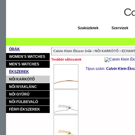
Szaküzletek
Szervizek
ÓRÁK
Calvin Klein Ékszer órák
>
NŐI KARKÖTŐ
>
ECHAN
WOMEN'S WATCHES
További változatok
MEN'S WATCHES
Típus szám:
Calvin Klein Ék
ÉKSZEREK
NŐI KARKÖTŐ
NŐI NYAKLÁNC
NŐI GYŰRŰ
NŐI FÜLBEVALÓ
FÉRFI ÉKSZEREK