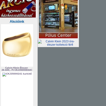
Akcióink
Calvin Klein Ékszer
26.600,- Ft
CKJ35000834C