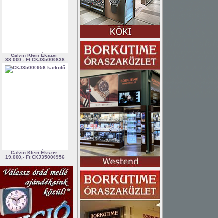
Calvin Klein Ékszer
38.000,- Ft
CKJ35000838
Calvin Klein Ékszer
19.000,- Ft
CKJ35000956