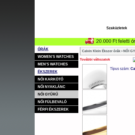
Szaküzletek
ÓRÁK
Calvin Klein Ékszer órák
>
NŐI G
WOMEN'S WATCHES
További változatok
MEN'S WATCHES
Típus szám:
Ca
ÉKSZEREK
NŐI KARKÖTŐ
NŐI NYAKLÁNC
NŐI GYŰRŰ
NŐI FÜLBEVALÓ
FÉRFI ÉKSZEREK