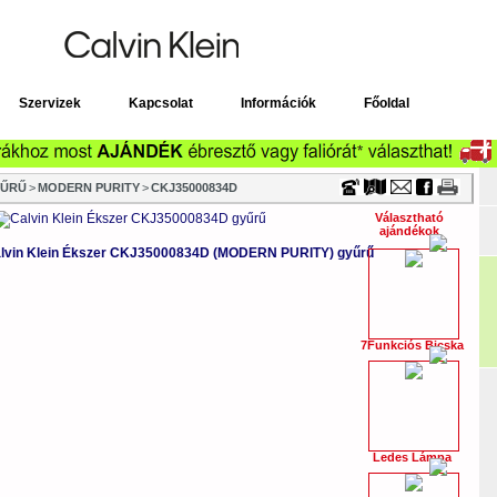
Timecenter
Szervizek
Kapcsolat
Információk
Főoldal
YŰRŰ
>
MODERN PURITY
>
CKJ35000834D
Választható
ajándékok
lvin Klein Ékszer CKJ35000834D (MODERN PURITY) gyűrű
7Funkciós Bicska
Ledes Lámpa