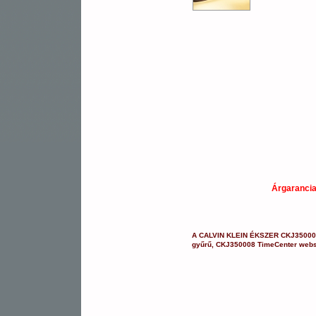
Árgaranci
A
CALVIN KLEIN ÉKSZER
CKJ35000
gyűrű
,
CKJ350008
TimeCenter web