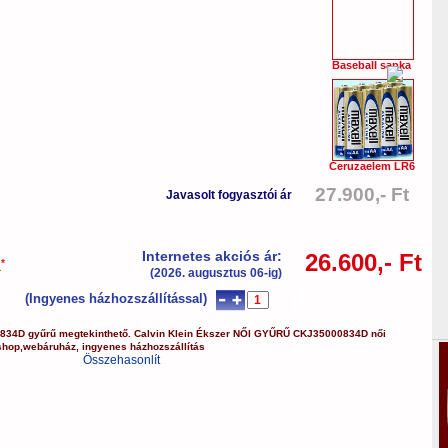
Baseball sapka
Ceruzaelem LR6
27.900,- Ft
Javasolt fogyasztói ár
-5%
Internetes akciós ár:
26.600,- Ft
*
a
(2026. augusztus 06-ig)
(Ingyenes házhozszállítással)
db
Kosárba tesz
834D
gyűrű
megtekinthető.
Calvin Klein Ékszer
NŐI GYŰRŰ
CKJ35000834D
női
shop
,
webáruház
,
ingyenes házhozszállítás
Összehasonlít