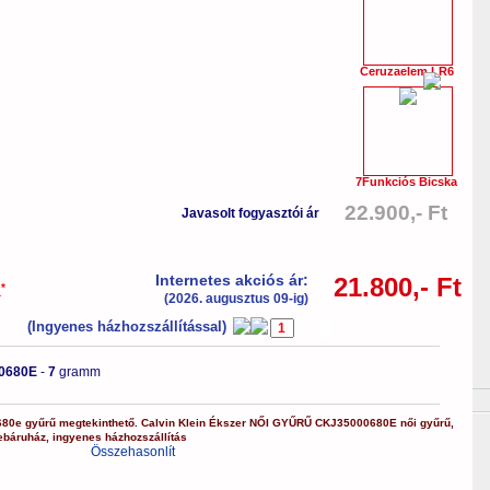
Ceruzaelem LR6
7Funkciós Bicska
22.900,- Ft
Javasolt fogyasztói ár
-5%
Internetes akciós ár:
21.800,- Ft
*
a
(2026. augusztus 09-ig)
(Ingyenes házhozszállítással)
db
Kosárba tesz
0680E
-
7
gramm
680e
gyűrű
megtekinthető.
Calvin Klein Ékszer
NŐI GYŰRŰ
CKJ35000680E
női gyűrű
,
ebáruház
,
ingyenes házhozszállítás
Összehasonlít