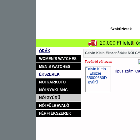
Szaküzletek
ÓRÁK
Calvin Klein Ékszer órák
>
NŐI G
WOMEN'S WATCHES
További változat
MEN'S WATCHES
Típus szám:
Ca
ÉKSZEREK
NŐI KARKÖTŐ
NŐI NYAKLÁNC
NŐI GYŰRŰ
NŐI FÜLBEVALÓ
FÉRFI ÉKSZEREK