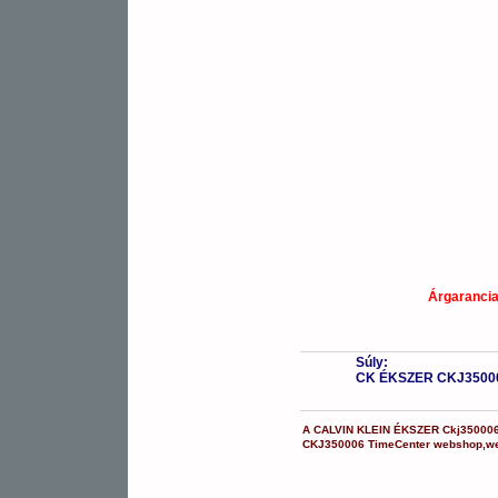
Árgaranci
Súly:
CK ÉKSZER CKJ3500
A
CALVIN KLEIN ÉKSZER
Ckj35000
CKJ350006
TimeCenter webshop
,
w