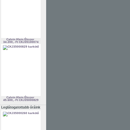
Calvin Klein Ékszer
34.200,- Ft
CKJ35100074
Calvin Klein Ékszer
45.600,- Ft
CKJ35000829
Leglátogatottabb óráink