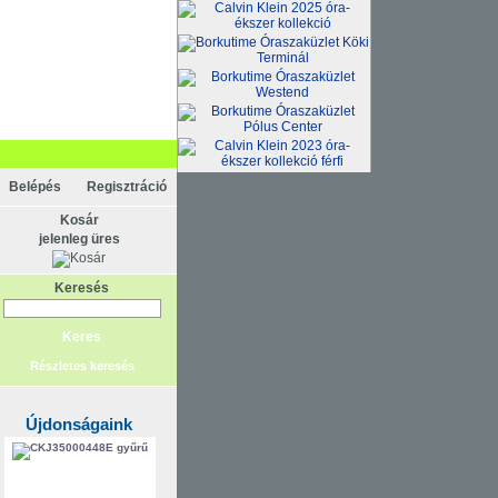
Belépés
Regisztráció
Kosár
jelenleg üres
Keresés
Részletes keresés
Újdonságaink