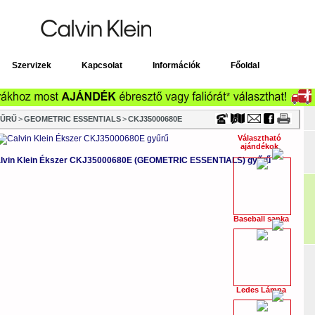
Timecenter
Szervizek
Kapcsolat
Információk
Főoldal
YŰRŰ
>
GEOMETRIC ESSENTIALS
>
CKJ35000680E
Választható
ajándékok
lvin Klein Ékszer CKJ35000680E (GEOMETRIC ESSENTIALS) gyűrű
Baseball sapka
Ledes Lámpa