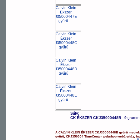
Súly:
CK ÉKSZER CKJ35000448B
-
9
gramm
A
CALVIN KLEIN ÉKSZER
CKJ35000448B
gyűrű
megtek
gyűrű
,
CKJ350004
TimeCenter webshop
,
webáruház
,
in