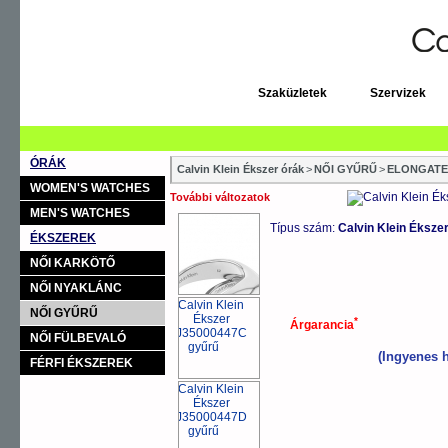
Szaküzletek
Szervizek
ÓRÁK
Calvin Klein Ékszer órák
>
NŐI GYŰRŰ
>
ELONGATE
WOMEN'S WATCHES
További változatok
MEN'S WATCHES
Típus szám:
Calvin Klein Éks
ÉKSZEREK
NŐI KARKÖTŐ
NŐI NYAKLÁNC
NŐI GYŰRŰ
*
Árgarancia
NŐI FÜLBEVALÓ
(Ingyenes h
FÉRFI ÉKSZEREK