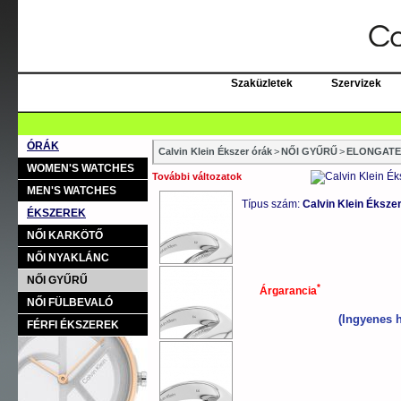
Szaküzletek
Szervizek
ÓRÁK
Calvin Klein Ékszer órák
>
NŐI GYŰRŰ
>
ELONGATE
WOMEN'S WATCHES
További változatok
MEN'S WATCHES
Típus szám:
Calvin Klein Éks
ÉKSZEREK
NŐI KARKÖTŐ
NŐI NYAKLÁNC
NŐI GYŰRŰ
*
Árgarancia
NŐI FÜLBEVALÓ
(Ingyenes h
FÉRFI ÉKSZEREK