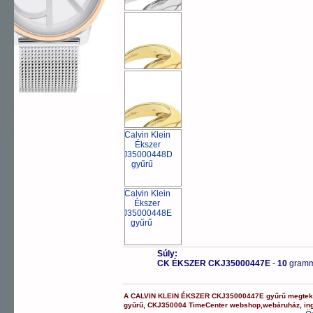
Súly:
CK ÉKSZER CKJ35000447E
-
10
gram
A
CALVIN KLEIN ÉKSZER
CKJ35000447E
gyűrű
megtek
gyűrű
,
CKJ350004
TimeCenter webshop
,
webáruház
,
in