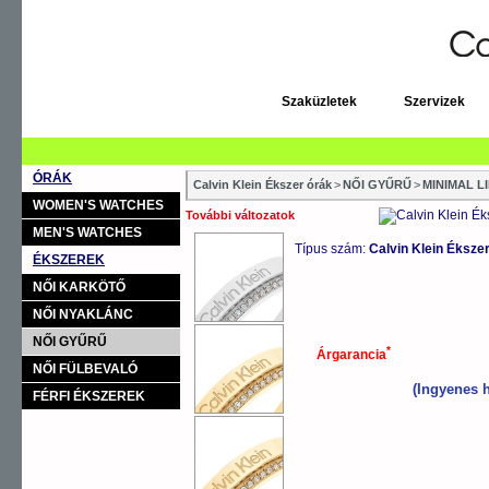
Szaküzletek
Szervizek
ÓRÁK
Calvin Klein Ékszer órák
>
NŐI GYŰRŰ
>
MINIMAL L
WOMEN'S WATCHES
További változatok
MEN'S WATCHES
Típus szám:
Calvin Klein Éksz
ÉKSZEREK
NŐI KARKÖTŐ
NŐI NYAKLÁNC
NŐI GYŰRŰ
*
Árgarancia
NŐI FÜLBEVALÓ
(Ingyenes h
FÉRFI ÉKSZEREK