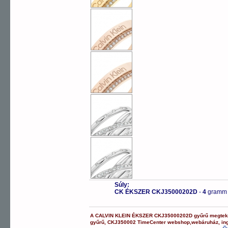
Súly:
CK ÉKSZER CKJ35000202D
-
4
gramm
A
CALVIN KLEIN ÉKSZER
CKJ35000202D
gyűrű
megtek
gyűrű
,
CKJ350002
TimeCenter webshop
,
webáruház
,
in