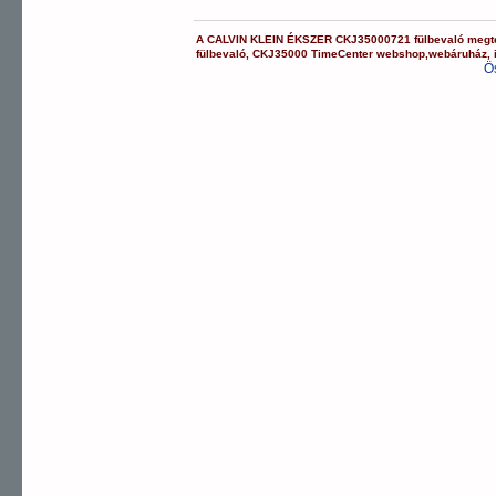
A
CALVIN KLEIN ÉKSZER
CKJ35000721
fülbevaló
megte
fülbevaló
,
CKJ35000
TimeCenter webshop
,
webáruház
,
Ö