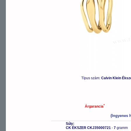
Típus szám:
Calvin Klein Éks
*
Árgarancia
(Ingyenes h
Súly:
CK ÉKSZER CKJ35000721
-
7
gramm