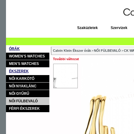
Szaküzletek
Szervizek
ÓRÁK
Calvin Klein Ékszer órák
>
NŐI FÜLBEVALÓ
>
CK W
WOMEN'S WATCHES
További változat
MEN'S WATCHES
ÉKSZEREK
NŐI KARKÖTŐ
NŐI NYAKLÁNC
NŐI GYŰRŰ
NŐI FÜLBEVALÓ
FÉRFI ÉKSZEREK