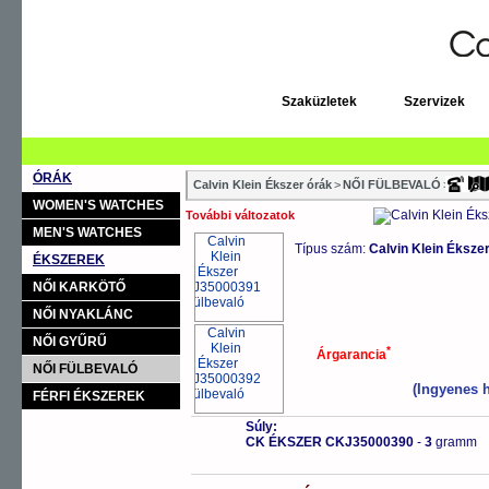
Szaküzletek
Szervizek
ÓRÁK
Calvin Klein Ékszer órák
>
NŐI FÜLBEVALÓ
>
MINIM
WOMEN'S WATCHES
További változatok
MEN'S WATCHES
Típus szám:
Calvin Klein Éksz
ÉKSZEREK
NŐI KARKÖTŐ
NŐI NYAKLÁNC
NŐI GYŰRŰ
*
Árgarancia
NŐI FÜLBEVALÓ
(Ingyenes h
FÉRFI ÉKSZEREK
Súly:
CK ÉKSZER CKJ35000390
-
3
gramm