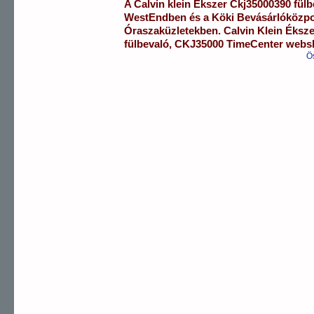
A
Calvin klein Ékszer
Ckj35000390
fülb
WestEndben
és a
Köki Bevásárlóközp
Óraszaküzletekben.
Calvin Klein Éksz
fülbevaló
,
CKJ35000
TimeCenter webs
Ö