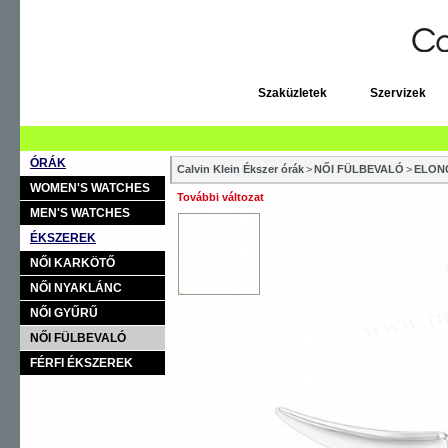
Szaküzletek
Szervizek
ÓRÁK
Calvin Klein Ékszer órák
>
NŐI FÜLBEVALÓ
>
ELON
WOMEN'S WATCHES
További változat
MEN'S WATCHES
ÉKSZEREK
NŐI KARKÖTŐ
NŐI NYAKLÁNC
NŐI GYŰRŰ
NŐI FÜLBEVALÓ
FÉRFI ÉKSZEREK