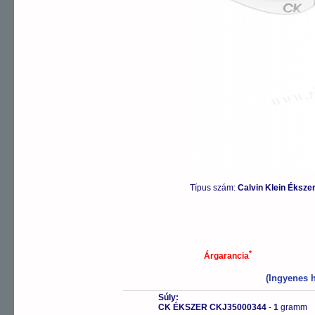
Típus szám:
Calvin Klein Éksz
*
Árgarancia
(Ingyenes h
Súly:
CK ÉKSZER CKJ35000344
-
1
gramm