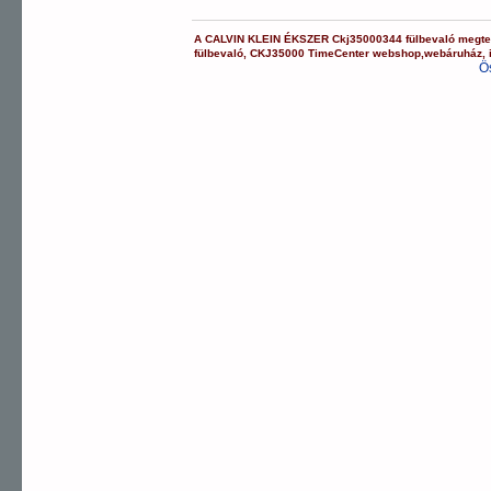
A
CALVIN KLEIN ÉKSZER
Ckj35000344
fülbevaló
megte
fülbevaló
,
CKJ35000
TimeCenter webshop
,
webáruház
,
Ö