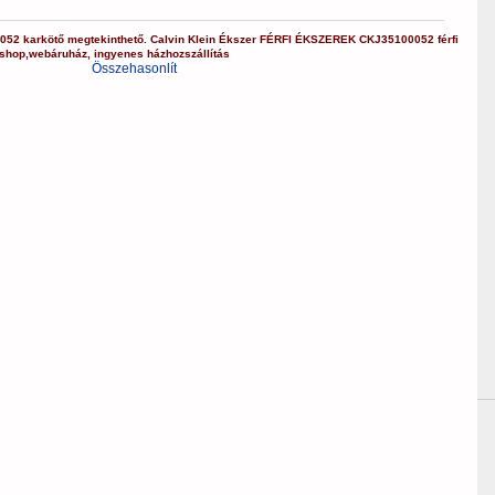
052
karkötő
megtekinthető.
Calvin Klein Ékszer
FÉRFI ÉKSZEREK
CKJ35100052
férfi
bshop
,
webáruház
,
ingyenes házhozszállítás
Összehasonlít