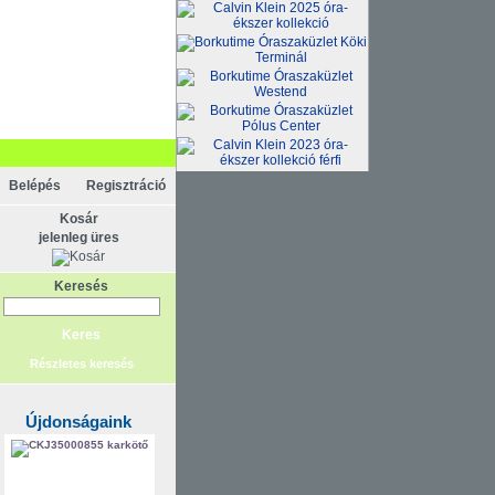
Belépés
Regisztráció
Kosár
jelenleg üres
Keresés
Részletes keresés
Újdonságaink