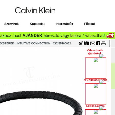
Timecenter
Szervizek
Kapcsolat
Információk
Főoldal
 ÉKSZEREK
>
INTUITIVE CONNECTION
>
CKJ35100052
Választható
ajándékok
7Funkciós Bicska
Ledes Lámpa