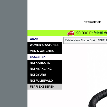
Szaküzletek
ÓRÁK
Calvin Klein Ékszer órák
>
FÉRFI
WOMEN'S WATCHES
MEN'S WATCHES
ÉKSZEREK
NŐI KARKÖTŐ
NŐI NYAKLÁNC
NŐI GYŰRŰ
NŐI FÜLBEVALÓ
FÉRFI ÉKSZEREK