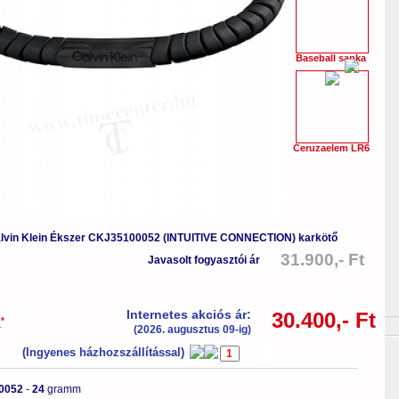
Baseball sapka
Ceruzaelem LR6
lvin Klein Ékszer CKJ35100052 (INTUITIVE CONNECTION) karkötő
31.900,- Ft
Javasolt fogyasztói ár
-5%
Internetes akciós ár:
30.400,- Ft
*
a
(2026. augusztus 09-ig)
(Ingyenes házhozszállítással)
db
Kosárba tesz
0052
-
24
gramm