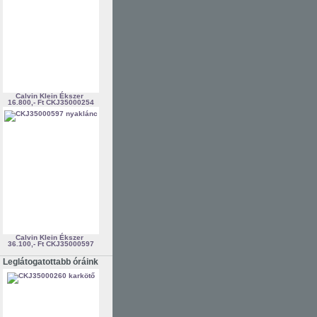
Calvin Klein Ékszer
16.800,- Ft
CKJ35000254
Calvin Klein Ékszer
36.100,- Ft
CKJ35000597
Leglátogatottabb óráink