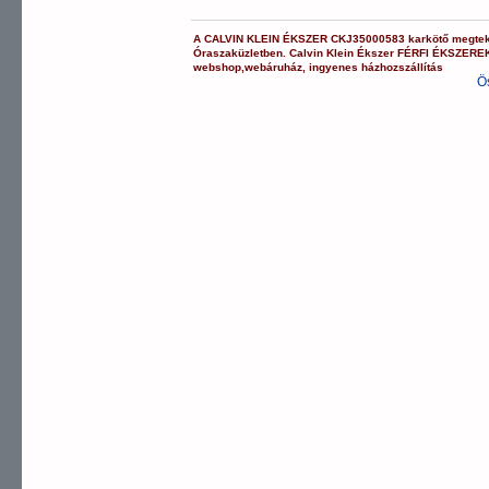
A
CALVIN KLEIN ÉKSZER
CKJ35000583
karkötő
megtek
Óraszaküzletben.
Calvin Klein Ékszer
FÉRFI ÉKSZERE
webshop
,
webáruház
,
ingyenes házhozszállítás
Ö