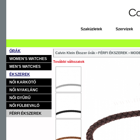
Szaküzletek
Szervizek
ÓRÁK
Calvin Klein Ékszer órák
>
FÉRFI ÉKSZEREK
>
MODE
WOMEN'S WATCHES
További változatok
MEN'S WATCHES
ÉKSZEREK
NŐI KARKÖTŐ
NŐI NYAKLÁNC
NŐI GYŰRŰ
NŐI FÜLBEVALÓ
FÉRFI ÉKSZEREK