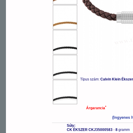
Típus szám:
Calvin Klein Éksz
*
Árgarancia
(Ingyenes h
Súly:
CK ÉKSZER CKJ35000583
-
8
gramm