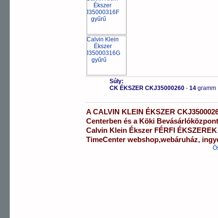
Súly:
CK ÉKSZER CKJ35000260
-
14
gramm
A
CALVIN KLEIN ÉKSZER
CKJ350002
Centerben
és a
Köki Bevásárlóközpon
Calvin Klein Ékszer
FÉRFI ÉKSZEREK
TimeCenter webshop
,
webáruház
,
ingy
Ö