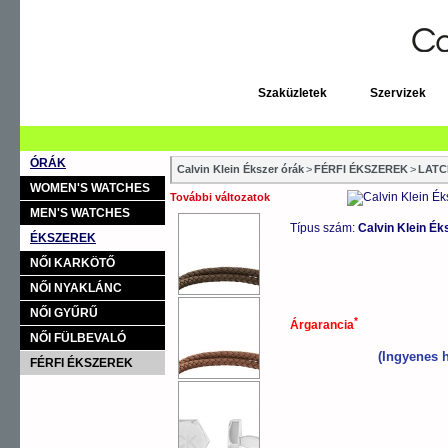
Szaküzletek
Szervizek
ÓRÁK
Calvin Klein Ékszer órák
>
FÉRFI ÉKSZEREK
>
LATC
WOMEN'S WATCHES
További változatok
MEN'S WATCHES
Típus szám:
Calvin Klein É
ÉKSZEREK
NŐI KARKÖTŐ
NŐI NYAKLÁNC
NŐI GYŰRŰ
*
Árgarancia
NŐI FÜLBEVALÓ
(Ingyenes h
FÉRFI ÉKSZEREK